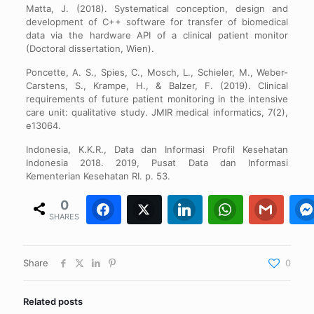
Matta, J. (2018). Systematical conception, design and
development of C++ software for transfer of biomedical
data via the hardware API of a clinical patient monitor
(Doctoral dissertation, Wien).
Poncette, A. S., Spies, C., Mosch, L., Schieler, M., Weber-
Carstens, S., Krampe, H., & Balzer, F. (2019). Clinical
requirements of future patient monitoring in the intensive
care unit: qualitative study. JMIR medical informatics, 7(2),
e13064.
Indonesia, K.K.R., Data dan Informasi Profil Kesehatan
Indonesia 2018. 2019, Pusat Data dan Informasi
Kementerian Kesehatan RI. p. 53.
0
Facebook
Twitter
0
0
LinkedIn
WhatsApp
0
Gmail
0
SHARES
Share
0
Related posts