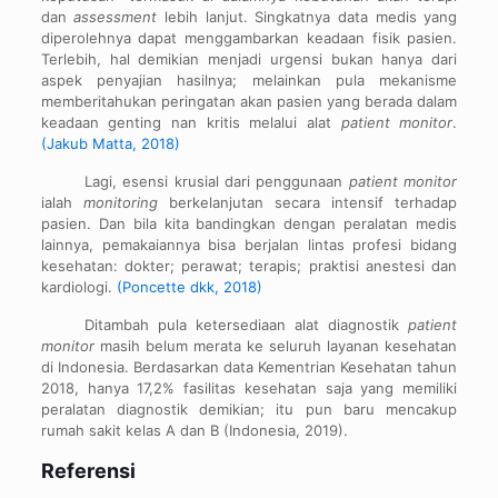
dan
assessment
lebih lanjut. Singkatnya data medis yang
diperolehnya dapat menggambarkan keadaan fisik pasien.
Terlebih, hal demikian menjadi urgensi bukan hanya dari
aspek penyajian hasilnya; melainkan pula mekanisme
memberitahukan peringatan akan pasien yang berada dalam
keadaan genting nan kritis melalui alat
patient monitor
.
(Jakub Matta, 2018)
Lagi, esensi krusial dari penggunaan
patient monitor
ialah
monitoring
berkelanjutan secara intensif terhadap
pasien. Dan bila kita bandingkan dengan peralatan medis
lainnya, pemakaiannya bisa berjalan lintas profesi bidang
kesehatan: dokter; perawat; terapis; praktisi anestesi dan
kardiologi.
(Poncette dkk, 2018)
Ditambah pula ketersediaan alat diagnostik
patient
monitor
masih belum merata ke seluruh layanan kesehatan
di Indonesia. Berdasarkan data Kementrian Kesehatan tahun
2018, hanya 17,2% fasilitas kesehatan saja yang memiliki
peralatan diagnostik demikian; itu pun baru mencakup
rumah sakit kelas A dan B (Indonesia, 2019).
Referensi