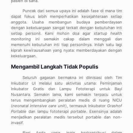
pasien di sana.
Puncak dari semua upaya ini adalah fase di mana tim
dapat fokus lebih memperhatikan kesejahteraan setiap
anggota. Usaha membangun budaya pemberdayaan
dengan kekeluargaan sangat terkait dengan kebutuhan inti
setiap personil. Kami mohon doa agar
startup health
monitoring
ini semakin cakap dalam menggali dan
memenuhi kebutuhan inti tiap personilnya. Inilah satu lagi
kiprah kewirausahaan yang nyata: memberdayakan dengan
kekeluargaan.
Mengambil Langkah Tidak Populis
Seluruh gagasan bermakna ini diinisiasi oleh Tim
Inkubator UI melalui satu aktivitas utama: Peminjaman
Inkubator Gratis dan Lampu Fototerapi untuk Bayi
Nusantara. Semakin lama, kami semakin terpacu untuk
terus mengembangkan peralatan medis di ruang NICU
(
neonatal intensive care unit
), termasuk Inkubator
Grashof
Portable
dan lampu fototerapi
portable
. Esensinya adalah
menjadikan peralatan medis tersebut
portable
dan non-
invasif.
Bagi Anda yang ingin berkontribusi dalam