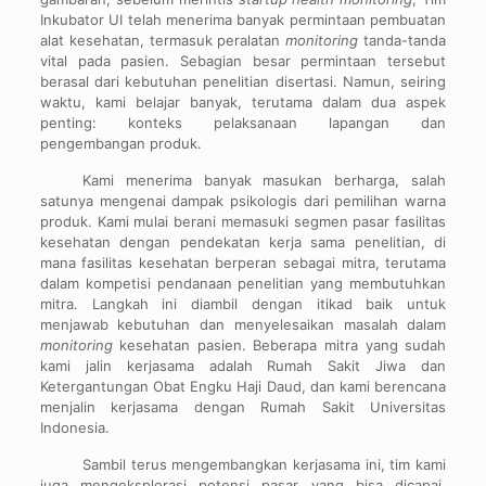
Inkubator UI telah menerima banyak permintaan pembuatan
alat kesehatan, termasuk peralatan
monitoring
tanda-tanda
vital pada pasien. Sebagian besar permintaan tersebut
berasal dari kebutuhan penelitian disertasi. Namun, seiring
waktu, kami belajar banyak, terutama dalam dua aspek
penting: konteks pelaksanaan lapangan dan
pengembangan produk.
Kami menerima banyak masukan berharga, salah
satunya mengenai dampak psikologis dari pemilihan warna
produk. Kami mulai berani memasuki segmen pasar fasilitas
kesehatan dengan pendekatan kerja sama penelitian, di
mana fasilitas kesehatan berperan sebagai mitra, terutama
dalam kompetisi pendanaan penelitian yang membutuhkan
mitra. Langkah ini diambil dengan itikad baik untuk
menjawab kebutuhan dan menyelesaikan masalah dalam
monitoring
kesehatan pasien. Beberapa mitra yang sudah
kami jalin kerjasama adalah Rumah Sakit Jiwa dan
Ketergantungan Obat Engku Haji Daud, dan kami berencana
menjalin kerjasama dengan Rumah Sakit Universitas
Indonesia.
Sambil terus mengembangkan kerjasama ini, tim kami
juga mengeksplorasi potensi pasar yang bisa dicapai.