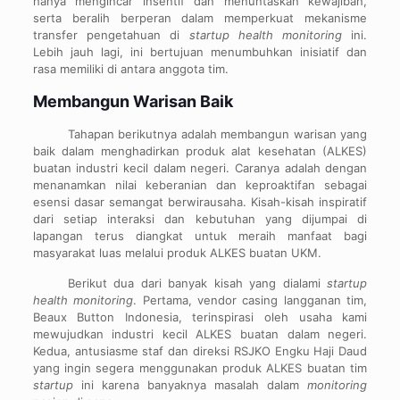
hanya mengincar insentif dan menuntaskan kewajiban,
serta beralih berperan dalam memperkuat mekanisme
transfer pengetahuan di
startup health monitoring
ini.
Lebih jauh lagi, ini bertujuan menumbuhkan inisiatif dan
rasa memiliki di antara anggota tim.
Membangun Warisan Baik
Tahapan berikutnya adalah membangun warisan yang
baik dalam menghadirkan produk alat kesehatan (ALKES)
buatan industri kecil dalam negeri. Caranya adalah dengan
menanamkan nilai keberanian dan keproaktifan sebagai
esensi dasar semangat berwirausaha. Kisah-kisah inspiratif
dari setiap interaksi dan kebutuhan yang dijumpai di
lapangan terus diangkat untuk meraih manfaat bagi
masyarakat luas melalui produk ALKES buatan UKM.
Berikut dua dari banyak kisah yang dialami
startup
health monitoring
. Pertama, vendor casing langganan tim,
Beaux Button Indonesia, terinspirasi oleh usaha kami
mewujudkan industri kecil ALKES buatan dalam negeri.
Kedua, antusiasme staf dan direksi RSJKO Engku Haji Daud
yang ingin segera menggunakan produk ALKES buatan tim
startup
ini karena banyaknya masalah dalam
monitoring