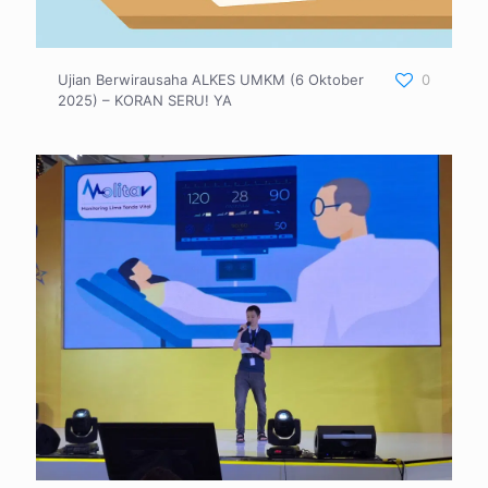
Ujian Berwirausaha ALKES UMKM (6 Oktober
0
2025) – KORAN SERU! YA